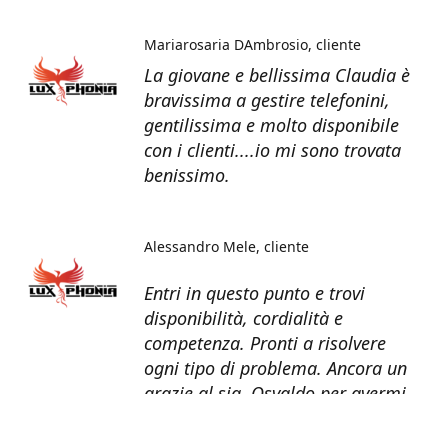
Mariarosaria DAmbrosio
cliente
La giovane e bellissima Claudia è
bravissima a gestire telefonini,
gentilissima e molto disponibile
con i clienti....io mi sono trovata
benissimo.
Alessandro Mele
cliente
Entri in questo punto e trovi
disponibilità, cordialità e
competenza. Pronti a risolvere
ogni tipo di problema. Ancora un
grazie al sig. Osvaldo per avermi
recuperato tutti i dati dal telefono
non più funzionante.