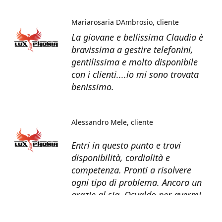
Mariarosaria DAmbrosio
cliente
La giovane e bellissima Claudia è
bravissima a gestire telefonini,
gentilissima e molto disponibile
con i clienti....io mi sono trovata
benissimo.
Alessandro Mele
cliente
Entri in questo punto e trovi
disponibilità, cordialità e
competenza. Pronti a risolvere
ogni tipo di problema. Ancora un
grazie al sig. Osvaldo per avermi
recuperato tutti i dati dal telefono
non più funzionante.