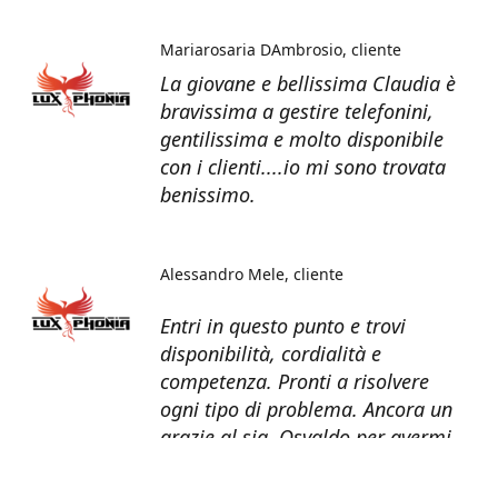
Mariarosaria DAmbrosio
cliente
La giovane e bellissima Claudia è
bravissima a gestire telefonini,
gentilissima e molto disponibile
con i clienti....io mi sono trovata
benissimo.
Alessandro Mele
cliente
Entri in questo punto e trovi
disponibilità, cordialità e
competenza. Pronti a risolvere
ogni tipo di problema. Ancora un
grazie al sig. Osvaldo per avermi
recuperato tutti i dati dal telefono
non più funzionante.