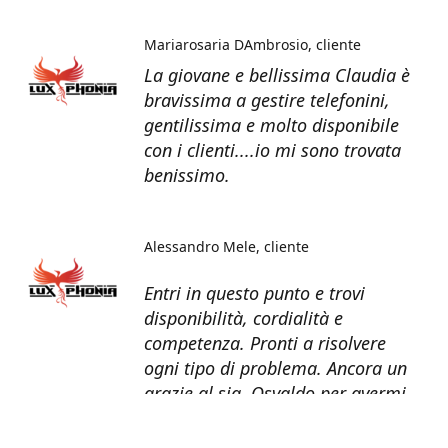
Mariarosaria DAmbrosio
cliente
La giovane e bellissima Claudia è
bravissima a gestire telefonini,
gentilissima e molto disponibile
con i clienti....io mi sono trovata
benissimo.
Alessandro Mele
cliente
Entri in questo punto e trovi
disponibilità, cordialità e
competenza. Pronti a risolvere
ogni tipo di problema. Ancora un
grazie al sig. Osvaldo per avermi
recuperato tutti i dati dal telefono
non più funzionante.