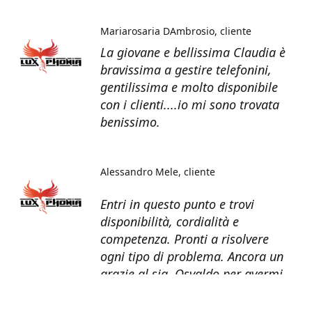
Mariarosaria DAmbrosio
cliente
La giovane e bellissima Claudia è
bravissima a gestire telefonini,
gentilissima e molto disponibile
con i clienti....io mi sono trovata
benissimo.
Alessandro Mele
cliente
Entri in questo punto e trovi
disponibilità, cordialità e
competenza. Pronti a risolvere
ogni tipo di problema. Ancora un
grazie al sig. Osvaldo per avermi
recuperato tutti i dati dal telefono
non più funzionante.