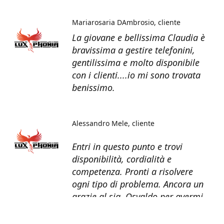
Mariarosaria DAmbrosio
cliente
La giovane e bellissima Claudia è
bravissima a gestire telefonini,
gentilissima e molto disponibile
con i clienti....io mi sono trovata
benissimo.
Alessandro Mele
cliente
Entri in questo punto e trovi
disponibilità, cordialità e
competenza. Pronti a risolvere
ogni tipo di problema. Ancora un
grazie al sig. Osvaldo per avermi
recuperato tutti i dati dal telefono
non più funzionante.