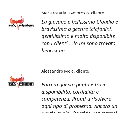
Mariarosaria DAmbrosio
cliente
La giovane e bellissima Claudia è
bravissima a gestire telefonini,
gentilissima e molto disponibile
con i clienti....io mi sono trovata
benissimo.
Alessandro Mele
cliente
Entri in questo punto e trovi
disponibilità, cordialità e
competenza. Pronti a risolvere
ogni tipo di problema. Ancora un
grazie al sig. Osvaldo per avermi
recuperato tutti i dati dal telefono
non più funzionante.