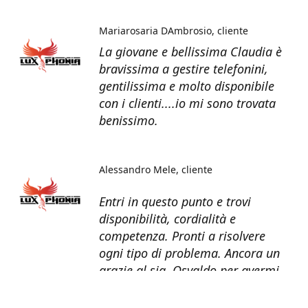
Mariarosaria DAmbrosio
cliente
La giovane e bellissima Claudia è
bravissima a gestire telefonini,
gentilissima e molto disponibile
con i clienti....io mi sono trovata
benissimo.
Alessandro Mele
cliente
Entri in questo punto e trovi
disponibilità, cordialità e
competenza. Pronti a risolvere
ogni tipo di problema. Ancora un
grazie al sig. Osvaldo per avermi
recuperato tutti i dati dal telefono
non più funzionante.