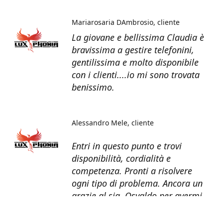
Mariarosaria DAmbrosio
cliente
La giovane e bellissima Claudia è
bravissima a gestire telefonini,
gentilissima e molto disponibile
con i clienti....io mi sono trovata
benissimo.
Alessandro Mele
cliente
Entri in questo punto e trovi
disponibilità, cordialità e
competenza. Pronti a risolvere
ogni tipo di problema. Ancora un
grazie al sig. Osvaldo per avermi
recuperato tutti i dati dal telefono
non più funzionante.