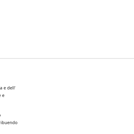
a e dell’
e e
o
tribuendo