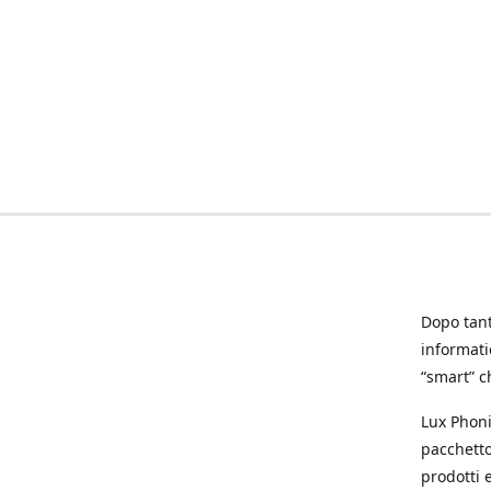
Dopo tanti
informat
“smart” ch
Lux Phoni
pacchetto
prodotti e