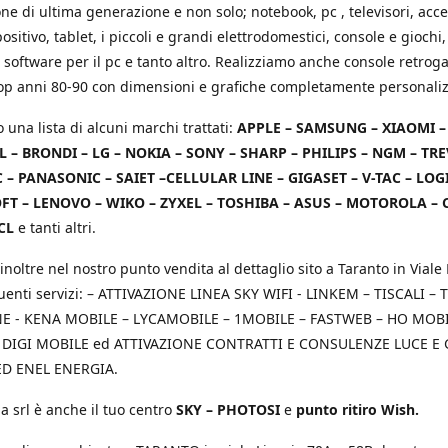
e di ultima generazione e non solo; notebook, pc , televisori, acce
positivo, tablet, i piccoli e grandi elettrodomestici, console e giochi,
 software per il pc e tanto altro. Realizziamo anche console retrog
top anni 80-90 con dimensioni e grafiche completamente personaliz
o una lista di alcuni marchi trattati:
APPLE – SAMSUNG – XIAOMI 
L – BRONDI – LG – NOKIA – SONY – SHARP – PHILIPS – NGM – TRE
 – PANASONIC – SAIET –CELLULAR LINE – GIGASET – V-TAC – LOG
T – LENOVO – WIKO – ZYXEL – TOSHIBA – ASUS – MOTOROLA – 
CL
e tanti altri.
inoltre nel nostro punto vendita al dettaglio sito a Taranto in Viale 
uenti servizi: – ATTIVAZIONE LINEA SKY WIFI - LINKEM – TISCALI – T
 - KENA MOBILE – LYCAMOBILE – 1MOBILE – FASTWEB – HO MOBIL
 DIGI MOBILE ed ATTIVAZIONE CONTRATTI E CONSULENZE LUCE E
D ENEL ENERGIA.
a srl è anche il tuo centro
SKY – PHOTOSI
e
punto ritiro Wish.