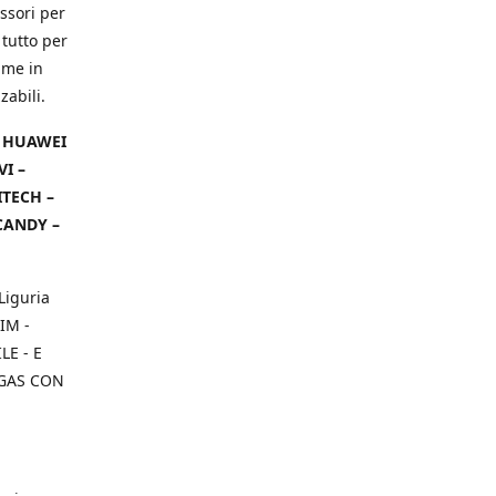
ssori per
 tutto per
ame in
zabili.
– HUAWEI
VI –
ITECH –
CANDY –
Liguria
IM -
E - E
 GAS CON