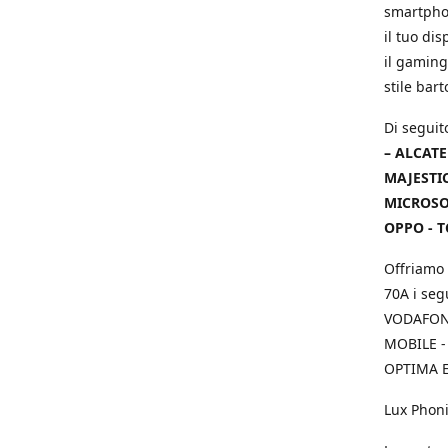
smartphon
il tuo dis
il gaming
stile bar
Di seguit
– ALCATE
MAJESTIC
MICROSOF
OPPO - T
Offriamo 
70A i seg
VODAFONE
MOBILE -
OPTIMA E
Lux Phoni