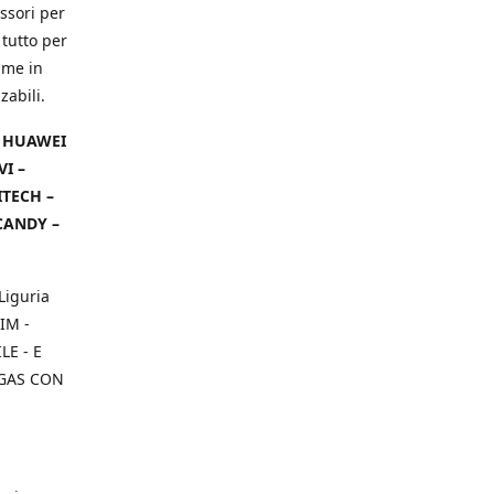
ssori per
 tutto per
ame in
zabili.
– HUAWEI
VI –
ITECH –
CANDY –
Liguria
IM -
E - E
 GAS CON