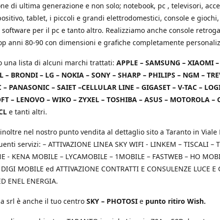
e di ultima generazione e non solo; notebook, pc , televisori, acce
positivo, tablet, i piccoli e grandi elettrodomestici, console e giochi,
 software per il pc e tanto altro. Realizziamo anche console retrog
top anni 80-90 con dimensioni e grafiche completamente personaliz
o una lista di alcuni marchi trattati:
APPLE – SAMSUNG – XIAOMI 
L – BRONDI – LG – NOKIA – SONY – SHARP – PHILIPS – NGM – TRE
 – PANASONIC – SAIET –CELLULAR LINE – GIGASET – V-TAC – LOG
T – LENOVO – WIKO – ZYXEL – TOSHIBA – ASUS – MOTOROLA – 
CL
e tanti altri.
inoltre nel nostro punto vendita al dettaglio sito a Taranto in Viale 
uenti servizi: – ATTIVAZIONE LINEA SKY WIFI - LINKEM – TISCALI – T
 - KENA MOBILE – LYCAMOBILE – 1MOBILE – FASTWEB – HO MOBIL
 DIGI MOBILE ed ATTIVAZIONE CONTRATTI E CONSULENZE LUCE E
D ENEL ENERGIA.
a srl è anche il tuo centro
SKY – PHOTOSI
e
punto ritiro Wish.