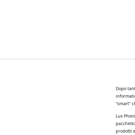
Dopo tanti
informat
“smart” ch
Lux Phoni
pacchetto
prodotti e