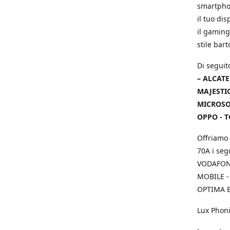
smartphon
il tuo dis
il gaming
stile bar
Di seguit
– ALCATE
MAJESTIC
MICROSOF
OPPO - T
Offriamo 
70A i seg
VODAFONE
MOBILE -
OPTIMA E
Lux Phoni