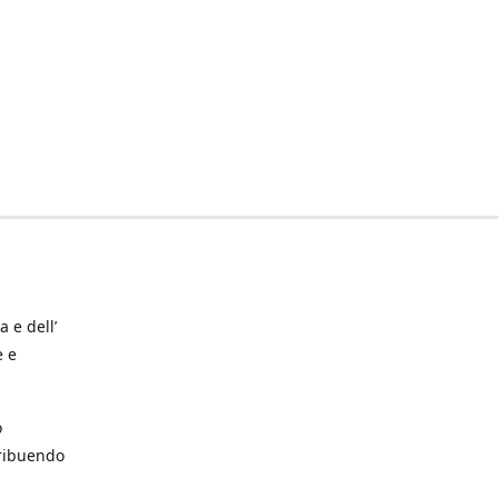
a e dell’
e e
o
tribuendo