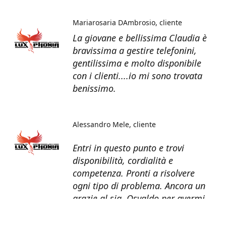
Mariarosaria DAmbrosio
cliente
La giovane e bellissima Claudia è
bravissima a gestire telefonini,
gentilissima e molto disponibile
con i clienti....io mi sono trovata
benissimo.
Alessandro Mele
cliente
Entri in questo punto e trovi
disponibilità, cordialità e
competenza. Pronti a risolvere
ogni tipo di problema. Ancora un
grazie al sig. Osvaldo per avermi
recuperato tutti i dati dal telefono
non più funzionante.