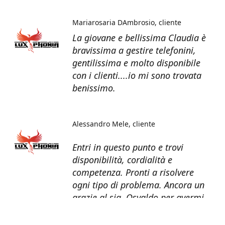
Mariarosaria DAmbrosio
cliente
La giovane e bellissima Claudia è
bravissima a gestire telefonini,
gentilissima e molto disponibile
con i clienti....io mi sono trovata
benissimo.
Alessandro Mele
cliente
Entri in questo punto e trovi
disponibilità, cordialità e
competenza. Pronti a risolvere
ogni tipo di problema. Ancora un
grazie al sig. Osvaldo per avermi
recuperato tutti i dati dal telefono
non più funzionante.