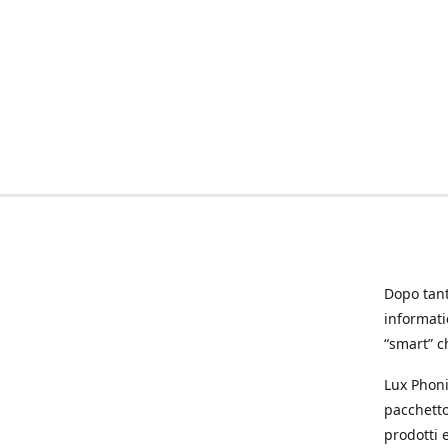
Dopo tanti
informat
“smart” ch
Lux Phoni
pacchetto
prodotti e