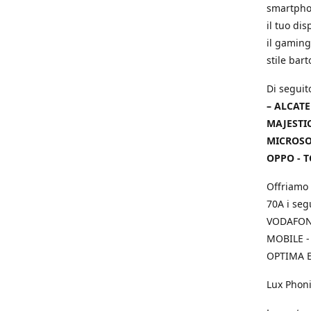
smartphon
il tuo dis
il gaming
stile bar
Di seguit
– ALCATE
MAJESTIC
MICROSOF
OPPO - T
Offriamo 
70A i seg
VODAFONE
MOBILE -
OPTIMA E
Lux Phoni