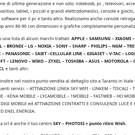
e di ultima generazione e non solo; notebook, pc , televisori, acce
positivo, tablet, i piccoli e grandi elettrodomestici, console e giochi,
 software per il pc e tanto altro. Realizziamo anche console retrog
top anni 80-90 con dimensioni e grafiche completamente personaliz
o una lista di alcuni marchi trattati:
APPLE – SAMSUNG – XIAOMI 
L – BRONDI – LG – NOKIA – SONY – SHARP – PHILIPS – NGM – TRE
 – PANASONIC – SAIET –CELLULAR LINE – GIGASET – V-TAC – LOG
T – LENOVO – WIKO – ZYXEL – TOSHIBA – ASUS – MOTOROLA – 
CL
e tanti altri.
inoltre nel nostro punto vendita al dettaglio sito a Taranto in Viale 
uenti servizi: – ATTIVAZIONE LINEA SKY WIFI - LINKEM – TISCALI – T
 - KENA MOBILE – LYCAMOBILE – 1MOBILE – FASTWEB – HO MOBIL
 DIGI MOBILE ed ATTIVAZIONE CONTRATTI E CONSULENZE LUCE E
D ENEL ENERGIA.
a srl è anche il tuo centro
SKY – PHOTOSI
e
punto ritiro Wish.