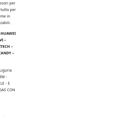
ssori per
 tutto per
ame in
zabili.
– HUAWEI
VI –
ITECH –
CANDY –
Liguria
IM -
E - E
 GAS CON