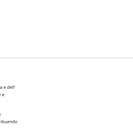
a e dell’
e e
o
tribuendo