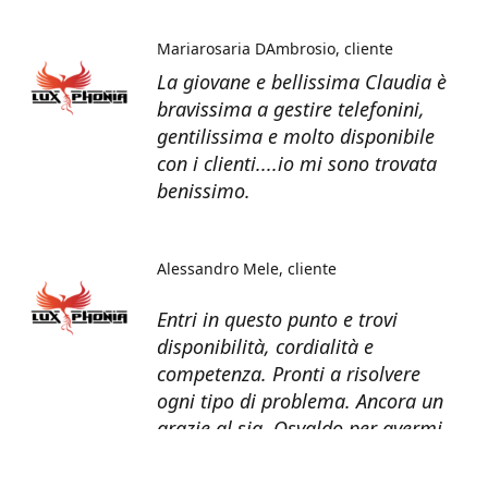
Mariarosaria DAmbrosio
cliente
La giovane e bellissima Claudia è
bravissima a gestire telefonini,
gentilissima e molto disponibile
con i clienti....io mi sono trovata
benissimo.
Alessandro Mele
cliente
Entri in questo punto e trovi
disponibilità, cordialità e
competenza. Pronti a risolvere
ogni tipo di problema. Ancora un
grazie al sig. Osvaldo per avermi
recuperato tutti i dati dal telefono
non più funzionante.