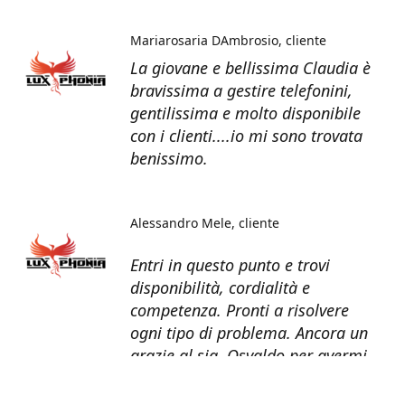
Mariarosaria DAmbrosio
cliente
La giovane e bellissima Claudia è
bravissima a gestire telefonini,
gentilissima e molto disponibile
con i clienti....io mi sono trovata
benissimo.
Alessandro Mele
cliente
Entri in questo punto e trovi
disponibilità, cordialità e
competenza. Pronti a risolvere
ogni tipo di problema. Ancora un
grazie al sig. Osvaldo per avermi
recuperato tutti i dati dal telefono
non più funzionante.