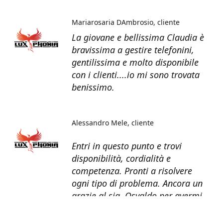
Mariarosaria DAmbrosio
cliente
La giovane e bellissima Claudia è
bravissima a gestire telefonini,
gentilissima e molto disponibile
con i clienti....io mi sono trovata
benissimo.
Alessandro Mele
cliente
Entri in questo punto e trovi
disponibilità, cordialità e
competenza. Pronti a risolvere
ogni tipo di problema. Ancora un
grazie al sig. Osvaldo per avermi
recuperato tutti i dati dal telefono
non più funzionante.