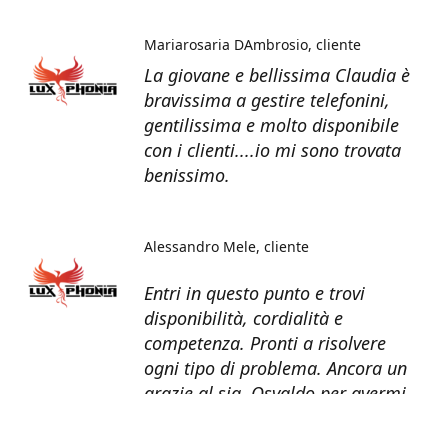
Mariarosaria DAmbrosio
cliente
La giovane e bellissima Claudia è
bravissima a gestire telefonini,
gentilissima e molto disponibile
con i clienti....io mi sono trovata
benissimo.
Alessandro Mele
cliente
Entri in questo punto e trovi
disponibilità, cordialità e
competenza. Pronti a risolvere
ogni tipo di problema. Ancora un
grazie al sig. Osvaldo per avermi
recuperato tutti i dati dal telefono
non più funzionante.