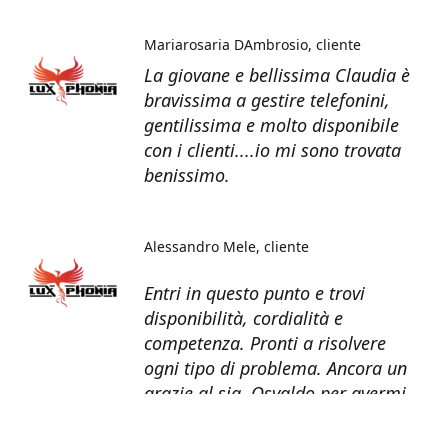
Mariarosaria DAmbrosio
cliente
La giovane e bellissima Claudia è
bravissima a gestire telefonini,
gentilissima e molto disponibile
con i clienti....io mi sono trovata
benissimo.
Alessandro Mele
cliente
Entri in questo punto e trovi
disponibilità, cordialità e
competenza. Pronti a risolvere
ogni tipo di problema. Ancora un
grazie al sig. Osvaldo per avermi
recuperato tutti i dati dal telefono
non più funzionante.