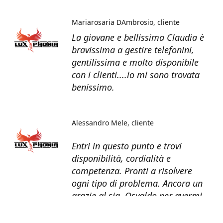
Mariarosaria DAmbrosio
cliente
La giovane e bellissima Claudia è
bravissima a gestire telefonini,
gentilissima e molto disponibile
con i clienti....io mi sono trovata
benissimo.
Alessandro Mele
cliente
Entri in questo punto e trovi
disponibilità, cordialità e
competenza. Pronti a risolvere
ogni tipo di problema. Ancora un
grazie al sig. Osvaldo per avermi
recuperato tutti i dati dal telefono
non più funzionante.