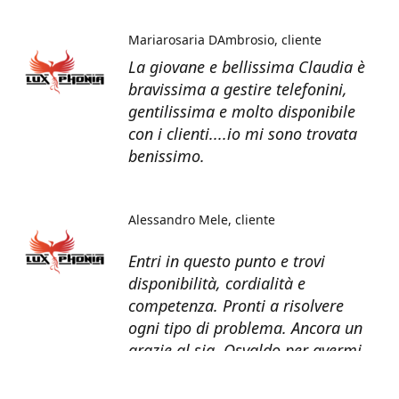
Mariarosaria DAmbrosio
cliente
La giovane e bellissima Claudia è
bravissima a gestire telefonini,
gentilissima e molto disponibile
con i clienti....io mi sono trovata
benissimo.
Alessandro Mele
cliente
Entri in questo punto e trovi
disponibilità, cordialità e
competenza. Pronti a risolvere
ogni tipo di problema. Ancora un
grazie al sig. Osvaldo per avermi
recuperato tutti i dati dal telefono
non più funzionante.