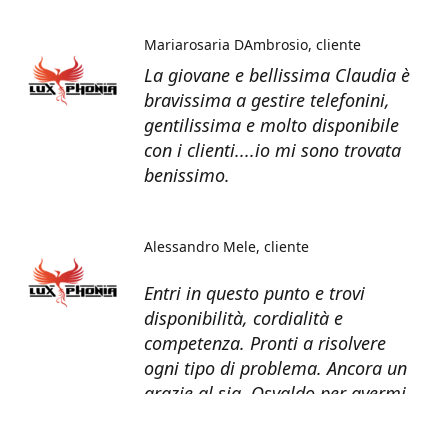
Mariarosaria DAmbrosio
cliente
La giovane e bellissima Claudia è
bravissima a gestire telefonini,
gentilissima e molto disponibile
con i clienti....io mi sono trovata
benissimo.
Alessandro Mele
cliente
Entri in questo punto e trovi
disponibilità, cordialità e
competenza. Pronti a risolvere
ogni tipo di problema. Ancora un
grazie al sig. Osvaldo per avermi
recuperato tutti i dati dal telefono
non più funzionante.