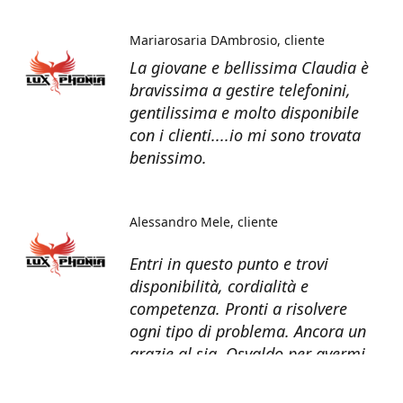
Mariarosaria DAmbrosio
cliente
La giovane e bellissima Claudia è
bravissima a gestire telefonini,
gentilissima e molto disponibile
con i clienti....io mi sono trovata
benissimo.
Alessandro Mele
cliente
Entri in questo punto e trovi
disponibilità, cordialità e
competenza. Pronti a risolvere
ogni tipo di problema. Ancora un
grazie al sig. Osvaldo per avermi
recuperato tutti i dati dal telefono
non più funzionante.