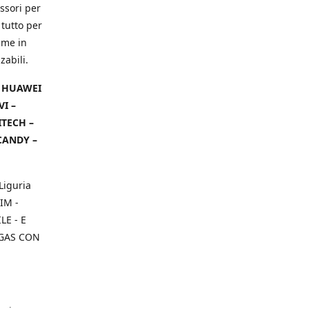
ssori per
 tutto per
ame in
zabili.
– HUAWEI
VI –
ITECH –
CANDY –
Liguria
IM -
E - E
 GAS CON