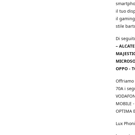
smartphon
il tuo dis
il gaming
stile bar
Di seguit
– ALCATE
MAJESTIC
MICROSOF
OPPO - T
Offriamo 
70A i seg
VODAFONE
MOBILE -
OPTIMA E
Lux Phoni