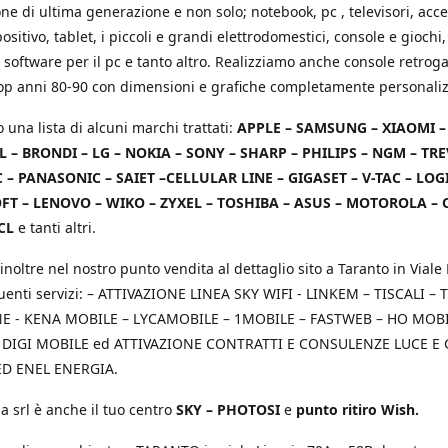
e di ultima generazione e non solo; notebook, pc , televisori, acce
positivo, tablet, i piccoli e grandi elettrodomestici, console e giochi,
 software per il pc e tanto altro. Realizziamo anche console retrog
top anni 80-90 con dimensioni e grafiche completamente personaliz
o una lista di alcuni marchi trattati:
APPLE – SAMSUNG – XIAOMI 
L – BRONDI – LG – NOKIA – SONY – SHARP – PHILIPS – NGM – TRE
 – PANASONIC – SAIET –CELLULAR LINE – GIGASET – V-TAC – LOG
T – LENOVO – WIKO – ZYXEL – TOSHIBA – ASUS – MOTOROLA – 
CL
e tanti altri.
inoltre nel nostro punto vendita al dettaglio sito a Taranto in Viale 
uenti servizi: – ATTIVAZIONE LINEA SKY WIFI - LINKEM – TISCALI – T
 - KENA MOBILE – LYCAMOBILE – 1MOBILE – FASTWEB – HO MOBIL
 DIGI MOBILE ed ATTIVAZIONE CONTRATTI E CONSULENZE LUCE E
D ENEL ENERGIA.
a srl è anche il tuo centro
SKY – PHOTOSI
e
punto ritiro Wish.