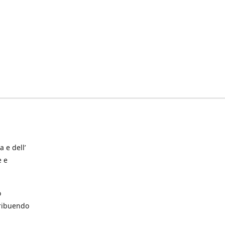
a e dell’
e e
o
tribuendo