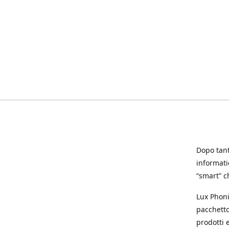
Dopo tanti
informat
“smart” ch
Lux Phoni
pacchetto
prodotti e