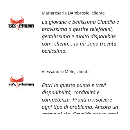
Mariarosaria DAmbrosio
cliente
La giovane e bellissima Claudia è
bravissima a gestire telefonini,
gentilissima e molto disponibile
con i clienti....io mi sono trovata
benissimo.
Alessandro Mele
cliente
Entri in questo punto e trovi
disponibilità, cordialità e
competenza. Pronti a risolvere
ogni tipo di problema. Ancora un
grazie al sig. Osvaldo per avermi
recuperato tutti i dati dal telefono
non più funzionante.