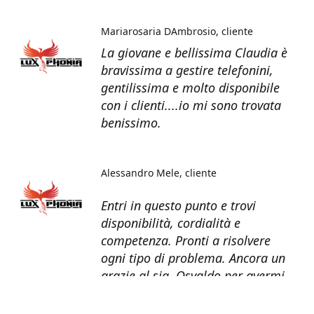
Mariarosaria DAmbrosio
cliente
La giovane e bellissima Claudia è
bravissima a gestire telefonini,
gentilissima e molto disponibile
con i clienti....io mi sono trovata
benissimo.
Alessandro Mele
cliente
Entri in questo punto e trovi
disponibilità, cordialità e
competenza. Pronti a risolvere
ogni tipo di problema. Ancora un
grazie al sig. Osvaldo per avermi
recuperato tutti i dati dal telefono
non più funzionante.