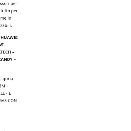
ssori per
 tutto per
ame in
zabili.
– HUAWEI
VI –
ITECH –
CANDY –
Liguria
IM -
E - E
 GAS CON