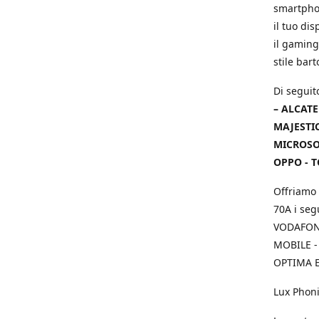
smartphon
il tuo dis
il gaming
stile bar
Di seguit
– ALCATE
MAJESTIC
MICROSOF
OPPO - T
Offriamo 
70A i seg
VODAFONE
MOBILE -
OPTIMA E
Lux Phoni