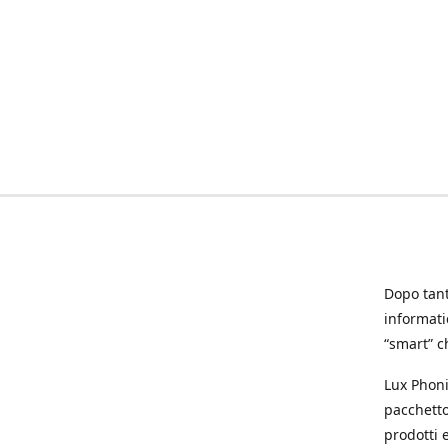
Dopo tanti
informat
“smart” ch
Lux Phoni
pacchetto
prodotti e