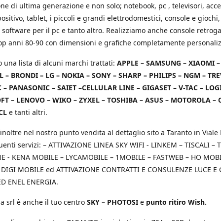
e di ultima generazione e non solo; notebook, pc , televisori, acce
positivo, tablet, i piccoli e grandi elettrodomestici, console e giochi,
 software per il pc e tanto altro. Realizziamo anche console retrog
top anni 80-90 con dimensioni e grafiche completamente personaliz
o una lista di alcuni marchi trattati:
APPLE – SAMSUNG – XIAOMI 
L – BRONDI – LG – NOKIA – SONY – SHARP – PHILIPS – NGM – TRE
 – PANASONIC – SAIET –CELLULAR LINE – GIGASET – V-TAC – LOG
T – LENOVO – WIKO – ZYXEL – TOSHIBA – ASUS – MOTOROLA – 
CL
e tanti altri.
inoltre nel nostro punto vendita al dettaglio sito a Taranto in Viale 
uenti servizi: – ATTIVAZIONE LINEA SKY WIFI - LINKEM – TISCALI – T
 - KENA MOBILE – LYCAMOBILE – 1MOBILE – FASTWEB – HO MOBIL
 DIGI MOBILE ed ATTIVAZIONE CONTRATTI E CONSULENZE LUCE E
D ENEL ENERGIA.
a srl è anche il tuo centro
SKY – PHOTOSI
e
punto ritiro Wish.