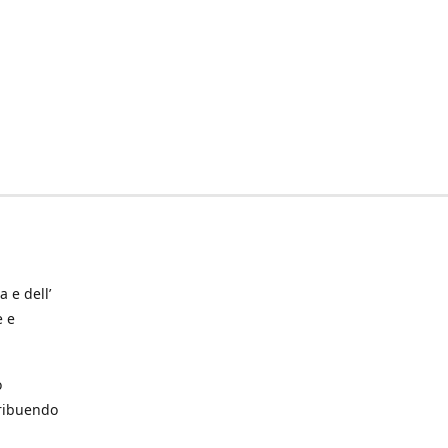
a e dell’
e e
o
tribuendo