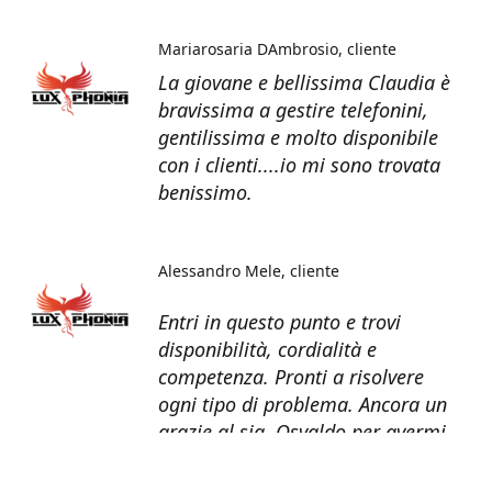
Mariarosaria DAmbrosio
cliente
La giovane e bellissima Claudia è
bravissima a gestire telefonini,
gentilissima e molto disponibile
con i clienti....io mi sono trovata
benissimo.
Alessandro Mele
cliente
Entri in questo punto e trovi
disponibilità, cordialità e
competenza. Pronti a risolvere
ogni tipo di problema. Ancora un
grazie al sig. Osvaldo per avermi
recuperato tutti i dati dal telefono
non più funzionante.