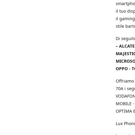
smartphon
il tuo dis
il gaming
stile bar
Di seguit
– ALCATE
MAJESTIC
MICROSOF
OPPO - T
Offriamo 
70A i seg
VODAFONE
MOBILE -
OPTIMA E
Lux Phoni