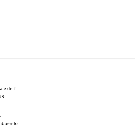
a e dell’
e e
o
tribuendo