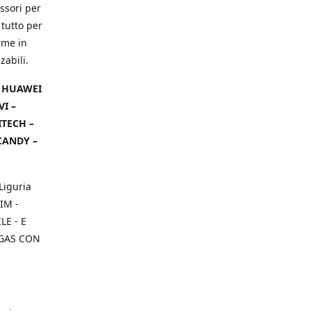
ssori per
 tutto per
ame in
zabili.
– HUAWEI
VI –
ITECH –
CANDY –
Liguria
IM -
E - E
 GAS CON