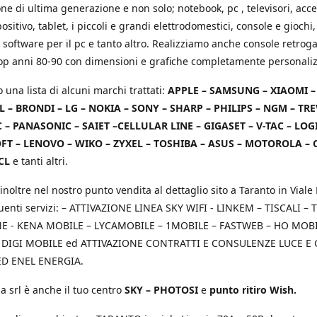
e di ultima generazione e non solo; notebook, pc , televisori, acce
positivo, tablet, i piccoli e grandi elettrodomestici, console e giochi,
 software per il pc e tanto altro. Realizziamo anche console retrog
top anni 80-90 con dimensioni e grafiche completamente personaliz
o una lista di alcuni marchi trattati:
APPLE – SAMSUNG – XIAOMI 
L – BRONDI – LG – NOKIA – SONY – SHARP – PHILIPS – NGM – TRE
 – PANASONIC – SAIET –CELLULAR LINE – GIGASET – V-TAC – LOG
T – LENOVO – WIKO – ZYXEL – TOSHIBA – ASUS – MOTOROLA – 
CL
e tanti altri.
inoltre nel nostro punto vendita al dettaglio sito a Taranto in Viale 
uenti servizi: – ATTIVAZIONE LINEA SKY WIFI - LINKEM – TISCALI – T
 - KENA MOBILE – LYCAMOBILE – 1MOBILE – FASTWEB – HO MOBIL
 DIGI MOBILE ed ATTIVAZIONE CONTRATTI E CONSULENZE LUCE E
D ENEL ENERGIA.
a srl è anche il tuo centro
SKY – PHOTOSI
e
punto ritiro Wish.