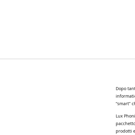
Dopo tanti
informat
“smart” ch
Lux Phoni
pacchetto
prodotti e