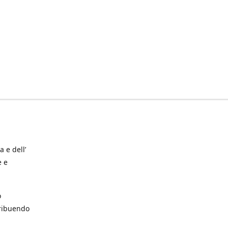
a e dell’
e e
o
tribuendo