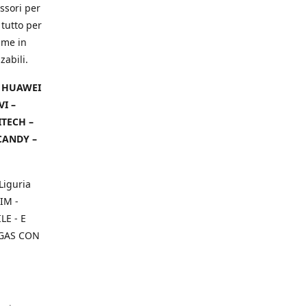
ssori per
 tutto per
ame in
zabili.
– HUAWEI
VI –
ITECH –
CANDY –
Liguria
IM -
E - E
 GAS CON