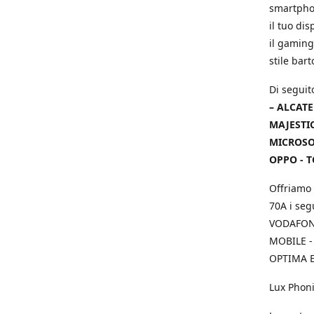
smartphon
il tuo dis
il gaming
stile bar
Di seguit
– ALCATE
MAJESTIC
MICROSOF
OPPO - T
Offriamo 
70A i seg
VODAFONE
MOBILE -
OPTIMA E
Lux Phoni