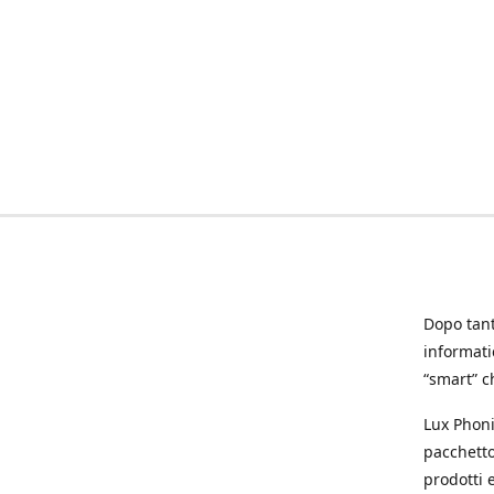
Dopo tanti
informat
“smart” ch
Lux Phoni
pacchetto
prodotti e