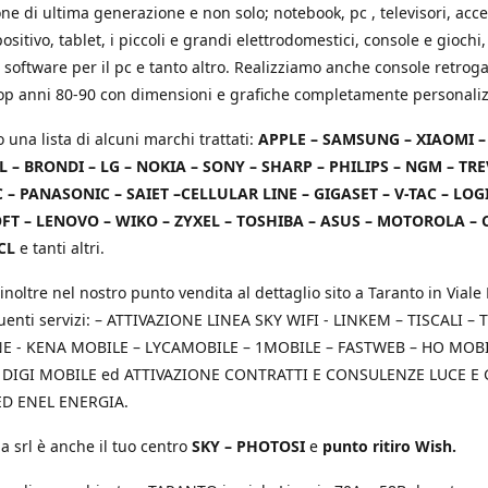
e di ultima generazione e non solo; notebook, pc , televisori, acce
positivo, tablet, i piccoli e grandi elettrodomestici, console e giochi,
 software per il pc e tanto altro. Realizziamo anche console retrog
top anni 80-90 con dimensioni e grafiche completamente personaliz
o una lista di alcuni marchi trattati:
APPLE – SAMSUNG – XIAOMI 
L – BRONDI – LG – NOKIA – SONY – SHARP – PHILIPS – NGM – TRE
 – PANASONIC – SAIET –CELLULAR LINE – GIGASET – V-TAC – LOG
T – LENOVO – WIKO – ZYXEL – TOSHIBA – ASUS – MOTOROLA – 
CL
e tanti altri.
inoltre nel nostro punto vendita al dettaglio sito a Taranto in Viale 
uenti servizi: – ATTIVAZIONE LINEA SKY WIFI - LINKEM – TISCALI – T
 - KENA MOBILE – LYCAMOBILE – 1MOBILE – FASTWEB – HO MOBIL
 DIGI MOBILE ed ATTIVAZIONE CONTRATTI E CONSULENZE LUCE E
D ENEL ENERGIA.
a srl è anche il tuo centro
SKY – PHOTOSI
e
punto ritiro Wish.