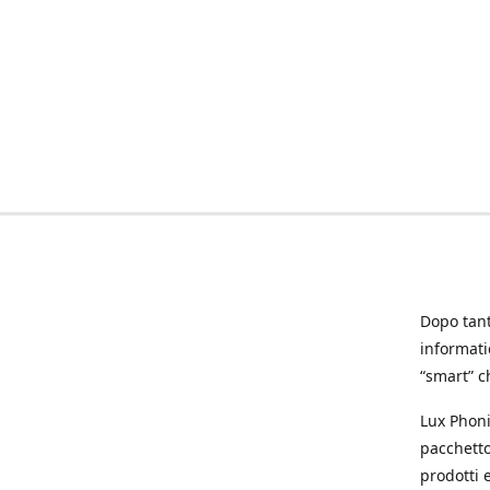
Dopo tanti
informat
“smart” ch
Lux Phoni
pacchetto
prodotti e