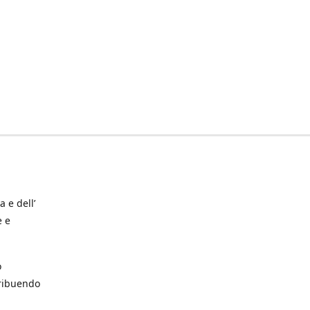
a e dell’
e e
o
tribuendo