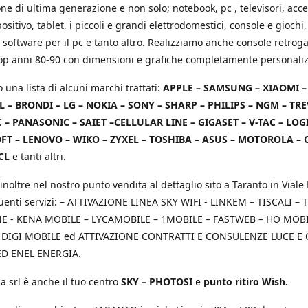
e di ultima generazione e non solo; notebook, pc , televisori, acce
positivo, tablet, i piccoli e grandi elettrodomestici, console e giochi,
 software per il pc e tanto altro. Realizziamo anche console retrog
top anni 80-90 con dimensioni e grafiche completamente personaliz
o una lista di alcuni marchi trattati:
APPLE – SAMSUNG – XIAOMI 
L – BRONDI – LG – NOKIA – SONY – SHARP – PHILIPS – NGM – TRE
 – PANASONIC – SAIET –CELLULAR LINE – GIGASET – V-TAC – LOG
T – LENOVO – WIKO – ZYXEL – TOSHIBA – ASUS – MOTOROLA – 
CL
e tanti altri.
inoltre nel nostro punto vendita al dettaglio sito a Taranto in Viale 
uenti servizi: – ATTIVAZIONE LINEA SKY WIFI - LINKEM – TISCALI – T
 - KENA MOBILE – LYCAMOBILE – 1MOBILE – FASTWEB – HO MOBIL
 DIGI MOBILE ed ATTIVAZIONE CONTRATTI E CONSULENZE LUCE E
D ENEL ENERGIA.
a srl è anche il tuo centro
SKY – PHOTOSI
e
punto ritiro Wish.