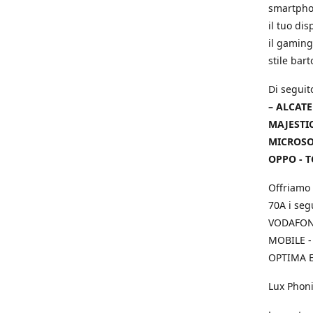
smartphon
il tuo dis
il gaming
stile bar
Di seguit
– ALCATE
MAJESTIC
MICROSOF
OPPO - T
Offriamo 
70A i seg
VODAFONE
MOBILE -
OPTIMA E
Lux Phoni