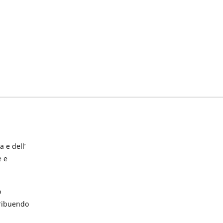
a e dell’
e e
o
tribuendo