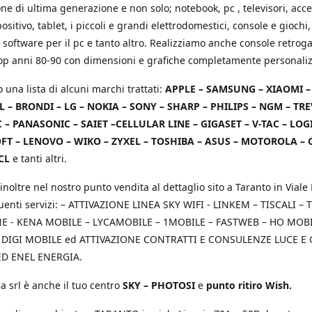
e di ultima generazione e non solo; notebook, pc , televisori, acce
positivo, tablet, i piccoli e grandi elettrodomestici, console e giochi,
 software per il pc e tanto altro. Realizziamo anche console retrog
top anni 80-90 con dimensioni e grafiche completamente personaliz
o una lista di alcuni marchi trattati:
APPLE – SAMSUNG – XIAOMI 
L – BRONDI – LG – NOKIA – SONY – SHARP – PHILIPS – NGM – TRE
 – PANASONIC – SAIET –CELLULAR LINE – GIGASET – V-TAC – LOG
T – LENOVO – WIKO – ZYXEL – TOSHIBA – ASUS – MOTOROLA – 
CL
e tanti altri.
inoltre nel nostro punto vendita al dettaglio sito a Taranto in Viale 
uenti servizi: – ATTIVAZIONE LINEA SKY WIFI - LINKEM – TISCALI – T
 - KENA MOBILE – LYCAMOBILE – 1MOBILE – FASTWEB – HO MOBIL
 DIGI MOBILE ed ATTIVAZIONE CONTRATTI E CONSULENZE LUCE E
D ENEL ENERGIA.
a srl è anche il tuo centro
SKY – PHOTOSI
e
punto ritiro Wish.