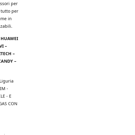
ssori per
 tutto per
ame in
zabili.
– HUAWEI
VI –
ITECH –
CANDY –
Liguria
IM -
E - E
 GAS CON