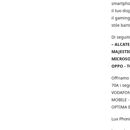
smartphon
il tuo dis
il gaming
stile bar
Di seguit
– ALCATE
MAJESTIC
MICROSOF
OPPO - T
Offriamo 
70A i seg
VODAFONE
MOBILE -
OPTIMA E
Lux Phoni