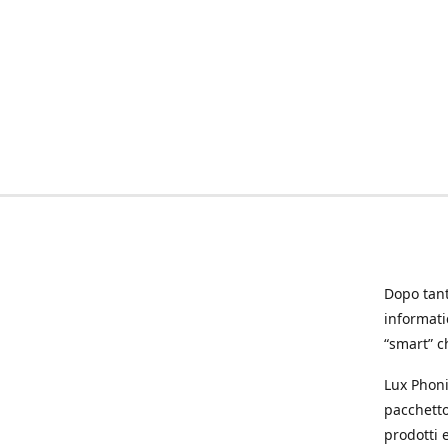
Dopo tanti
informat
“smart” ch
Lux Phoni
pacchetto
prodotti e