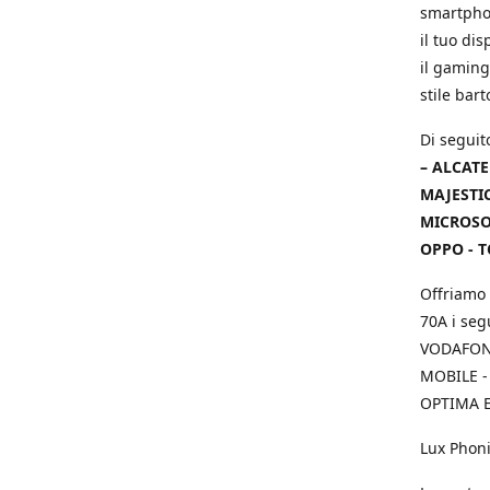
smartphon
il tuo dis
il gaming
stile bar
Di seguit
– ALCATE
MAJESTIC
MICROSOF
OPPO - T
Offriamo 
70A i seg
VODAFONE
MOBILE -
OPTIMA E
Lux Phoni