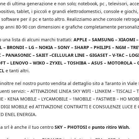
e di ultima generazione e non solo; notebook, pc , televisori, acce
positivo, tablet, i piccoli e grandi elettrodomestici, console e giochi,
 software per il pc e tanto altro. Realizziamo anche console retrog
top anni 80-90 con dimensioni e grafiche completamente personaliz
o una lista di alcuni marchi trattati:
APPLE – SAMSUNG – XIAOMI 
L – BRONDI – LG – NOKIA – SONY – SHARP – PHILIPS – NGM – TRE
 – PANASONIC – SAIET –CELLULAR LINE – GIGASET – V-TAC – LOG
T – LENOVO – WIKO – ZYXEL – TOSHIBA – ASUS – MOTOROLA – 
CL
e tanti altri.
inoltre nel nostro punto vendita al dettaglio sito a Taranto in Viale 
uenti servizi: – ATTIVAZIONE LINEA SKY WIFI - LINKEM – TISCALI – T
 - KENA MOBILE – LYCAMOBILE – 1MOBILE – FASTWEB – HO MOBIL
 DIGI MOBILE ed ATTIVAZIONE CONTRATTI E CONSULENZE LUCE E
D ENEL ENERGIA.
a srl è anche il tuo centro
SKY – PHOTOSI
e
punto ritiro Wish.