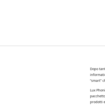
Dopo tanti
informat
“smart” ch
Lux Phoni
pacchetto
prodotti e