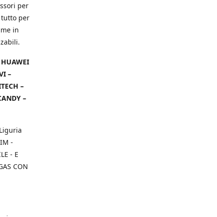
ssori per
 tutto per
ame in
zabili.
– HUAWEI
VI –
ITECH –
CANDY –
Liguria
IM -
E - E
 GAS CON