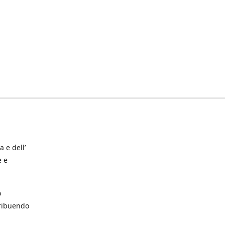
a e dell’
e e
o
tribuendo