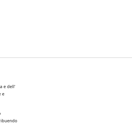
a e dell’
e e
o
tribuendo