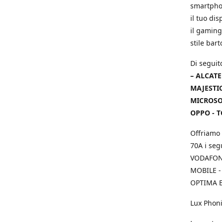
smartphon
il tuo dis
il gaming
stile bar
Di seguit
– ALCATE
MAJESTIC
MICROSOF
OPPO - T
Offriamo 
70A i seg
VODAFONE
MOBILE -
OPTIMA E
Lux Phoni