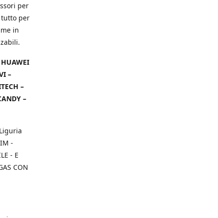
ssori per
 tutto per
ame in
zabili.
– HUAWEI
VI –
ITECH –
CANDY –
Liguria
IM -
E - E
 GAS CON