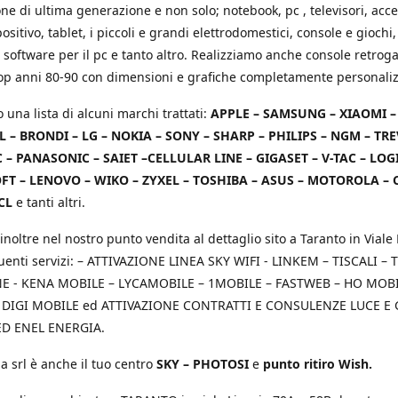
e di ultima generazione e non solo; notebook, pc , televisori, acce
positivo, tablet, i piccoli e grandi elettrodomestici, console e giochi,
 software per il pc e tanto altro. Realizziamo anche console retrog
top anni 80-90 con dimensioni e grafiche completamente personaliz
o una lista di alcuni marchi trattati:
APPLE – SAMSUNG – XIAOMI 
L – BRONDI – LG – NOKIA – SONY – SHARP – PHILIPS – NGM – TRE
 – PANASONIC – SAIET –CELLULAR LINE – GIGASET – V-TAC – LOG
T – LENOVO – WIKO – ZYXEL – TOSHIBA – ASUS – MOTOROLA – 
CL
e tanti altri.
inoltre nel nostro punto vendita al dettaglio sito a Taranto in Viale 
uenti servizi: – ATTIVAZIONE LINEA SKY WIFI - LINKEM – TISCALI – T
 - KENA MOBILE – LYCAMOBILE – 1MOBILE – FASTWEB – HO MOBIL
 DIGI MOBILE ed ATTIVAZIONE CONTRATTI E CONSULENZE LUCE E
D ENEL ENERGIA.
a srl è anche il tuo centro
SKY – PHOTOSI
e
punto ritiro Wish.