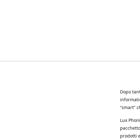
Dopo tanti
informat
“smart” ch
Lux Phoni
pacchetto
prodotti e