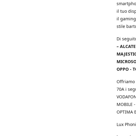
smartphon
il tuo dis
il gaming
stile bar
Di seguit
– ALCATE
MAJESTIC
MICROSOF
OPPO - T
Offriamo 
70A i seg
VODAFONE
MOBILE -
OPTIMA E
Lux Phoni