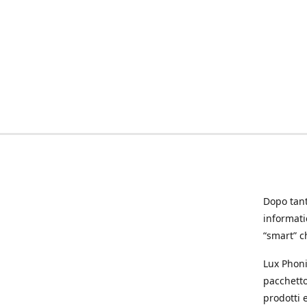
Dopo tanti
informat
“smart” ch
Lux Phoni
pacchetto
prodotti e