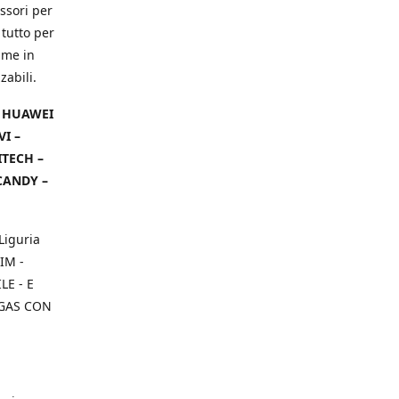
ssori per
 tutto per
ame in
zabili.
– HUAWEI
VI –
ITECH –
CANDY –
Liguria
IM -
E - E
 GAS CON