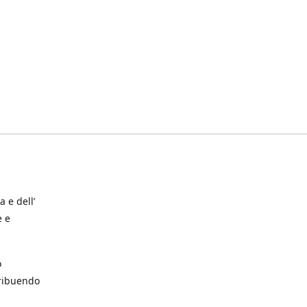
a e dell’
e e
o
tribuendo