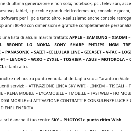
e di ultima generazione e non solo; notebook, pc , televisori, acce
positivo, tablet, i piccoli e grandi elettrodomestici, console e giochi,
 software per il pc e tanto altro. Realizziamo anche console retrog
top anni 80-90 con dimensioni e grafiche completamente personaliz
o una lista di alcuni marchi trattati:
APPLE – SAMSUNG – XIAOMI 
L – BRONDI – LG – NOKIA – SONY – SHARP – PHILIPS – NGM – TRE
 – PANASONIC – SAIET –CELLULAR LINE – GIGASET – V-TAC – LOG
T – LENOVO – WIKO – ZYXEL – TOSHIBA – ASUS – MOTOROLA – 
CL
e tanti altri.
inoltre nel nostro punto vendita al dettaglio sito a Taranto in Viale 
uenti servizi: – ATTIVAZIONE LINEA SKY WIFI - LINKEM – TISCALI – T
 - KENA MOBILE – LYCAMOBILE – 1MOBILE – FASTWEB – HO MOBIL
 DIGI MOBILE ed ATTIVAZIONE CONTRATTI E CONSULENZE LUCE E
D ENEL ENERGIA.
a srl è anche il tuo centro
SKY – PHOTOSI
e
punto ritiro Wish.