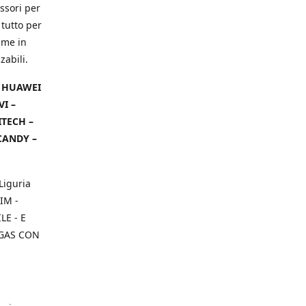
ssori per
 tutto per
ame in
zabili.
– HUAWEI
VI –
ITECH –
CANDY –
Liguria
IM -
E - E
 GAS CON