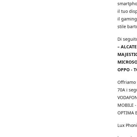
smartphon
il tuo dis
il gaming
stile bar
Di seguit
– ALCATE
MAJESTIC
MICROSOF
OPPO - T
Offriamo 
70A i seg
VODAFONE
MOBILE -
OPTIMA E
Lux Phoni