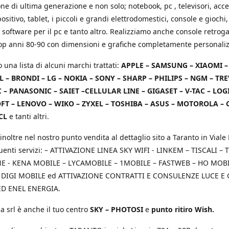
e di ultima generazione e non solo; notebook, pc , televisori, acce
positivo, tablet, i piccoli e grandi elettrodomestici, console e giochi,
 software per il pc e tanto altro. Realizziamo anche console retrog
top anni 80-90 con dimensioni e grafiche completamente personaliz
o una lista di alcuni marchi trattati:
APPLE – SAMSUNG – XIAOMI 
L – BRONDI – LG – NOKIA – SONY – SHARP – PHILIPS – NGM – TRE
 – PANASONIC – SAIET –CELLULAR LINE – GIGASET – V-TAC – LOG
T – LENOVO – WIKO – ZYXEL – TOSHIBA – ASUS – MOTOROLA – 
CL
e tanti altri.
inoltre nel nostro punto vendita al dettaglio sito a Taranto in Viale 
uenti servizi: – ATTIVAZIONE LINEA SKY WIFI - LINKEM – TISCALI – T
 - KENA MOBILE – LYCAMOBILE – 1MOBILE – FASTWEB – HO MOBIL
 DIGI MOBILE ed ATTIVAZIONE CONTRATTI E CONSULENZE LUCE E
D ENEL ENERGIA.
a srl è anche il tuo centro
SKY – PHOTOSI
e
punto ritiro Wish.