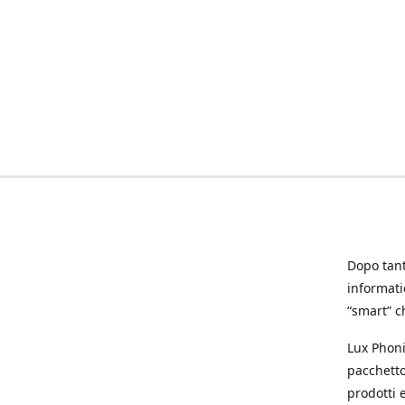
Dopo tanti
informat
“smart” ch
Lux Phoni
pacchetto
prodotti e