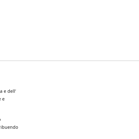
a e dell’
e e
o
tribuendo