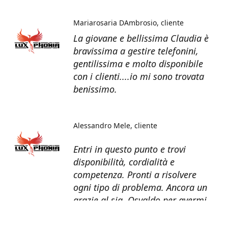
Mariarosaria DAmbrosio
cliente
La giovane e bellissima Claudia è
bravissima a gestire telefonini,
gentilissima e molto disponibile
con i clienti....io mi sono trovata
benissimo.
Alessandro Mele
cliente
Entri in questo punto e trovi
disponibilità, cordialità e
competenza. Pronti a risolvere
ogni tipo di problema. Ancora un
grazie al sig. Osvaldo per avermi
recuperato tutti i dati dal telefono
non più funzionante.