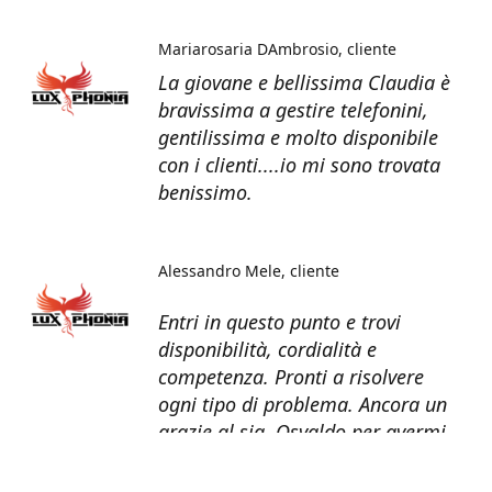
Mariarosaria DAmbrosio
cliente
La giovane e bellissima Claudia è
bravissima a gestire telefonini,
gentilissima e molto disponibile
con i clienti....io mi sono trovata
benissimo.
Alessandro Mele
cliente
Entri in questo punto e trovi
disponibilità, cordialità e
competenza. Pronti a risolvere
ogni tipo di problema. Ancora un
grazie al sig. Osvaldo per avermi
recuperato tutti i dati dal telefono
non più funzionante.