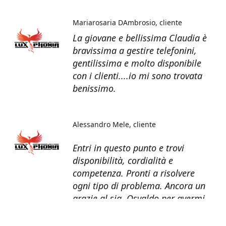
Mariarosaria DAmbrosio
cliente
La giovane e bellissima Claudia è
bravissima a gestire telefonini,
gentilissima e molto disponibile
con i clienti....io mi sono trovata
benissimo.
Alessandro Mele
cliente
Entri in questo punto e trovi
disponibilità, cordialità e
competenza. Pronti a risolvere
ogni tipo di problema. Ancora un
grazie al sig. Osvaldo per avermi
recuperato tutti i dati dal telefono
non più funzionante.