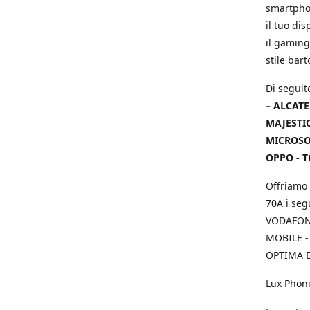
smartphon
il tuo dis
il gaming
stile bar
Di seguit
– ALCATE
MAJESTIC
MICROSOF
OPPO - T
Offriamo 
70A i seg
VODAFONE
MOBILE -
OPTIMA E
Lux Phoni