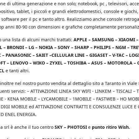
e di ultima generazione e non solo; notebook, pc , televisori, acce
positivo, tablet, i piccoli e grandi elettrodomestici, console e giochi,
 software per il pc e tanto altro. Realizziamo anche console retrog
top anni 80-90 con dimensioni e grafiche completamente personaliz
o una lista di alcuni marchi trattati:
APPLE – SAMSUNG – XIAOMI 
L – BRONDI – LG – NOKIA – SONY – SHARP – PHILIPS – NGM – TRE
 – PANASONIC – SAIET –CELLULAR LINE – GIGASET – V-TAC – LOG
T – LENOVO – WIKO – ZYXEL – TOSHIBA – ASUS – MOTOROLA – 
CL
e tanti altri.
inoltre nel nostro punto vendita al dettaglio sito a Taranto in Viale 
uenti servizi: – ATTIVAZIONE LINEA SKY WIFI - LINKEM – TISCALI – T
 - KENA MOBILE – LYCAMOBILE – 1MOBILE – FASTWEB – HO MOBIL
 DIGI MOBILE ed ATTIVAZIONE CONTRATTI E CONSULENZE LUCE E
D ENEL ENERGIA.
a srl è anche il tuo centro
SKY – PHOTOSI
e
punto ritiro Wish.