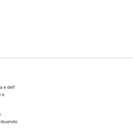
a e dell’
e e
o
tribuendo