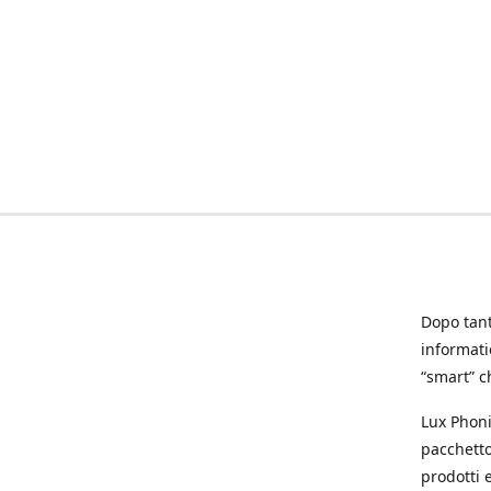
Dopo tanti
informat
“smart” ch
Lux Phoni
pacchetto
prodotti e