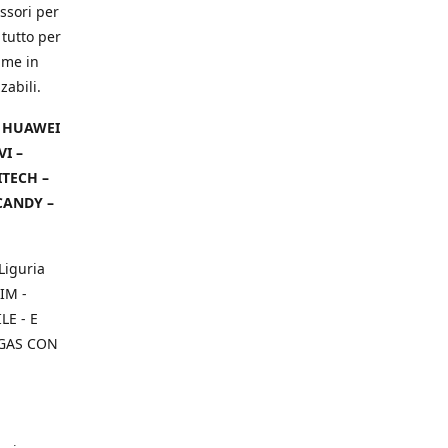
ssori per
 tutto per
ame in
zabili.
– HUAWEI
VI –
ITECH –
CANDY –
Liguria
IM -
E - E
 GAS CON