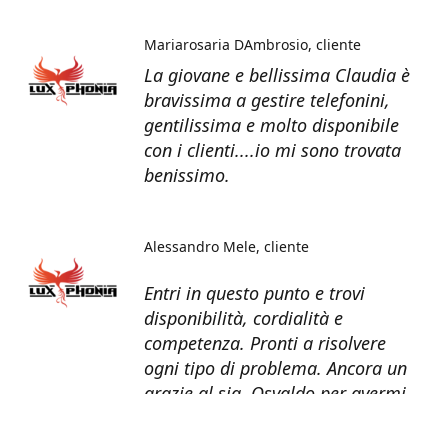
Mariarosaria DAmbrosio
cliente
La giovane e bellissima Claudia è
bravissima a gestire telefonini,
gentilissima e molto disponibile
con i clienti....io mi sono trovata
benissimo.
Alessandro Mele
cliente
Entri in questo punto e trovi
disponibilità, cordialità e
competenza. Pronti a risolvere
ogni tipo di problema. Ancora un
grazie al sig. Osvaldo per avermi
recuperato tutti i dati dal telefono
non più funzionante.