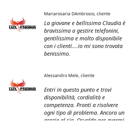
Mariarosaria DAmbrosio
cliente
La giovane e bellissima Claudia è
bravissima a gestire telefonini,
gentilissima e molto disponibile
con i clienti....io mi sono trovata
benissimo.
Alessandro Mele
cliente
Entri in questo punto e trovi
disponibilità, cordialità e
competenza. Pronti a risolvere
ogni tipo di problema. Ancora un
grazie al sig. Osvaldo per avermi
recuperato tutti i dati dal telefono
non più funzionante.