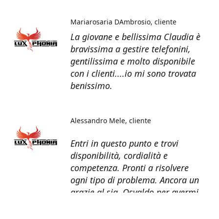
Mariarosaria DAmbrosio
cliente
La giovane e bellissima Claudia è
bravissima a gestire telefonini,
gentilissima e molto disponibile
con i clienti....io mi sono trovata
benissimo.
Alessandro Mele
cliente
Entri in questo punto e trovi
disponibilità, cordialità e
competenza. Pronti a risolvere
ogni tipo di problema. Ancora un
grazie al sig. Osvaldo per avermi
recuperato tutti i dati dal telefono
non più funzionante.