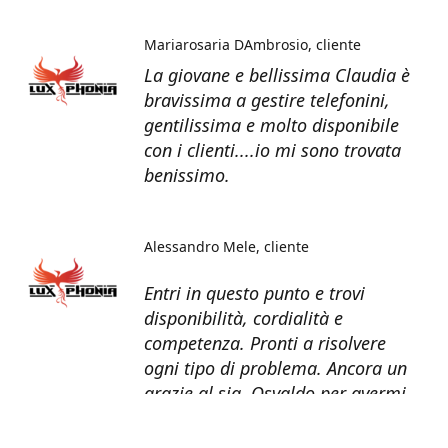
Mariarosaria DAmbrosio
cliente
La giovane e bellissima Claudia è
bravissima a gestire telefonini,
gentilissima e molto disponibile
con i clienti....io mi sono trovata
benissimo.
Alessandro Mele
cliente
Entri in questo punto e trovi
disponibilità, cordialità e
competenza. Pronti a risolvere
ogni tipo di problema. Ancora un
grazie al sig. Osvaldo per avermi
recuperato tutti i dati dal telefono
non più funzionante.