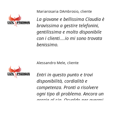
Mariarosaria DAmbrosio
cliente
La giovane e bellissima Claudia è
bravissima a gestire telefonini,
gentilissima e molto disponibile
con i clienti....io mi sono trovata
benissimo.
Alessandro Mele
cliente
Entri in questo punto e trovi
disponibilità, cordialità e
competenza. Pronti a risolvere
ogni tipo di problema. Ancora un
grazie al sig. Osvaldo per avermi
recuperato tutti i dati dal telefono
non più funzionante.