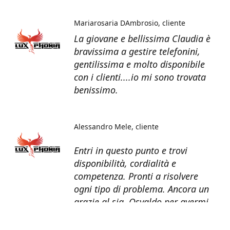
Mariarosaria DAmbrosio
cliente
La giovane e bellissima Claudia è
bravissima a gestire telefonini,
gentilissima e molto disponibile
con i clienti....io mi sono trovata
benissimo.
Alessandro Mele
cliente
Entri in questo punto e trovi
disponibilità, cordialità e
competenza. Pronti a risolvere
ogni tipo di problema. Ancora un
grazie al sig. Osvaldo per avermi
recuperato tutti i dati dal telefono
non più funzionante.