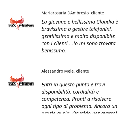
Mariarosaria DAmbrosio
cliente
La giovane e bellissima Claudia è
bravissima a gestire telefonini,
gentilissima e molto disponibile
con i clienti....io mi sono trovata
benissimo.
Alessandro Mele
cliente
Entri in questo punto e trovi
disponibilità, cordialità e
competenza. Pronti a risolvere
ogni tipo di problema. Ancora un
grazie al sig. Osvaldo per avermi
recuperato tutti i dati dal telefono
non più funzionante.