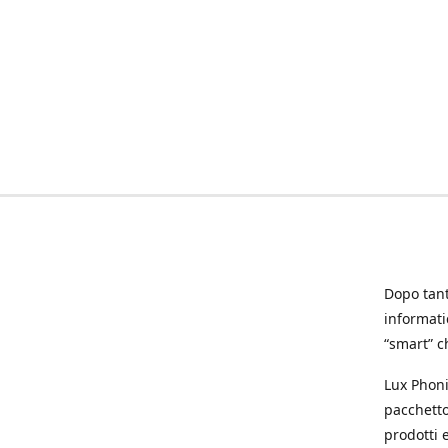
Dopo tanti
informat
“smart” ch
Lux Phoni
pacchetto
prodotti e