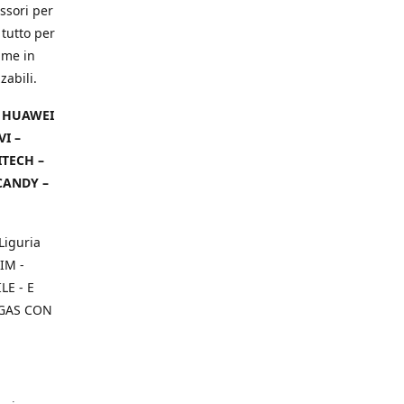
ssori per
 tutto per
ame in
zabili.
– HUAWEI
VI –
ITECH –
CANDY –
Liguria
IM -
E - E
 GAS CON