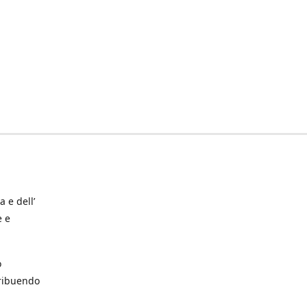
a e dell’
e e
o
tribuendo