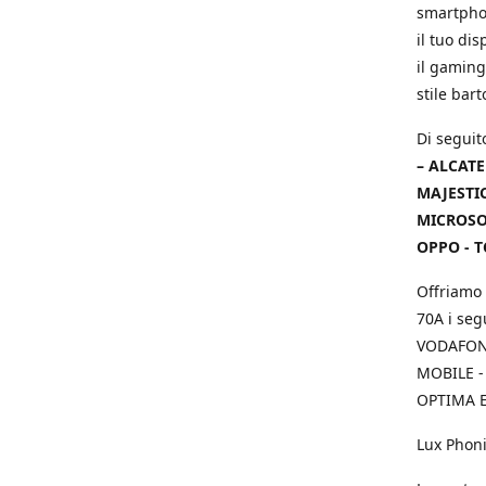
smartphon
il tuo dis
il gaming
stile bar
Di seguit
– ALCATE
MAJESTIC
MICROSOF
OPPO - T
Offriamo 
70A i seg
VODAFONE
MOBILE -
OPTIMA E
Lux Phoni