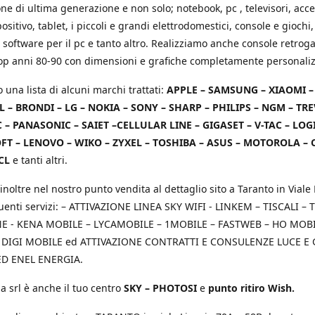
e di ultima generazione e non solo; notebook, pc , televisori, acce
positivo, tablet, i piccoli e grandi elettrodomestici, console e giochi,
 software per il pc e tanto altro. Realizziamo anche console retrog
top anni 80-90 con dimensioni e grafiche completamente personaliz
o una lista di alcuni marchi trattati:
APPLE – SAMSUNG – XIAOMI 
L – BRONDI – LG – NOKIA – SONY – SHARP – PHILIPS – NGM – TRE
 – PANASONIC – SAIET –CELLULAR LINE – GIGASET – V-TAC – LOG
T – LENOVO – WIKO – ZYXEL – TOSHIBA – ASUS – MOTOROLA – 
CL
e tanti altri.
inoltre nel nostro punto vendita al dettaglio sito a Taranto in Viale 
uenti servizi: – ATTIVAZIONE LINEA SKY WIFI - LINKEM – TISCALI – T
 - KENA MOBILE – LYCAMOBILE – 1MOBILE – FASTWEB – HO MOBIL
 DIGI MOBILE ed ATTIVAZIONE CONTRATTI E CONSULENZE LUCE E
D ENEL ENERGIA.
a srl è anche il tuo centro
SKY – PHOTOSI
e
punto ritiro Wish.