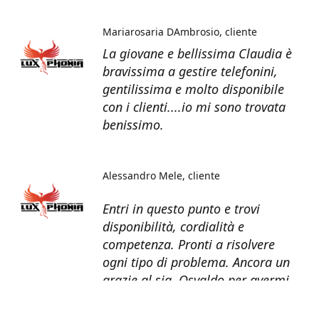
Mariarosaria DAmbrosio
cliente
La giovane e bellissima Claudia è
bravissima a gestire telefonini,
gentilissima e molto disponibile
con i clienti....io mi sono trovata
benissimo.
Alessandro Mele
cliente
Entri in questo punto e trovi
disponibilità, cordialità e
competenza. Pronti a risolvere
ogni tipo di problema. Ancora un
grazie al sig. Osvaldo per avermi
recuperato tutti i dati dal telefono
non più funzionante.