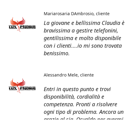
Mariarosaria DAmbrosio
cliente
La giovane e bellissima Claudia è
bravissima a gestire telefonini,
gentilissima e molto disponibile
con i clienti....io mi sono trovata
benissimo.
Alessandro Mele
cliente
Entri in questo punto e trovi
disponibilità, cordialità e
competenza. Pronti a risolvere
ogni tipo di problema. Ancora un
grazie al sig. Osvaldo per avermi
recuperato tutti i dati dal telefono
non più funzionante.